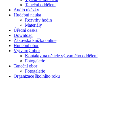
Taneční oddělení
Audio ukázky
Hudební nauka
Rozvrhy hodin
Materiály
Úřední deska
Download
Žákovská knížka online
Hudební obor
Výtvarný obor
Kontakty na učitele výtvarného oddělení
Fotogalerie
Taneční obor
Fotogalerie
Organizace školního roku