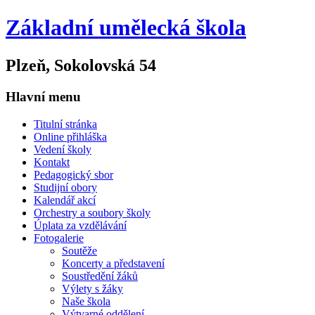
Základní umělecká škola
Plzeň, Sokolovská 54
Hlavní menu
Titulní stránka
Online přihláška
Vedení školy
Kontakt
Pedagogický sbor
Studijní obory
Kalendář akcí
Orchestry a soubory školy
Úplata za vzdělávání
Fotogalerie
Soutěže
Koncerty a představení
Soustředění žáků
Výlety s žáky
Naše škola
Výtvarné oddělení