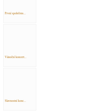
První společens...
Vánoční koncert...
Slavnostní konc...