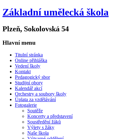
Základní umělecká škola
Plzeň, Sokolovská 54
Hlavní menu
Titulní stránka
Online přihláška
Vedení školy
Kontakt
Pedagogický sbor
Studijní obory
Kalendář akcí
Orchestry a soubory školy
Úplata za vzdělávání
Fotogalerie
Soutěže
Koncerty a představení
Soustředění žáků
Výlety s žáky
Naše škola
Výtvarné oddělení