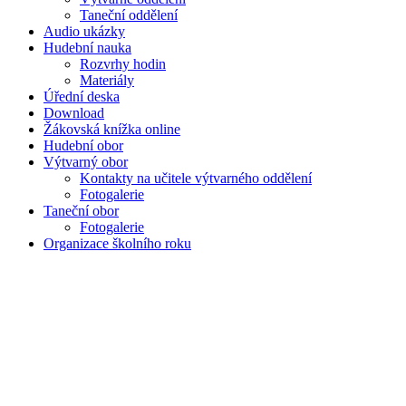
Taneční oddělení
Audio ukázky
Hudební nauka
Rozvrhy hodin
Materiály
Úřední deska
Download
Žákovská knížka online
Hudební obor
Výtvarný obor
Kontakty na učitele výtvarného oddělení
Fotogalerie
Taneční obor
Fotogalerie
Organizace školního roku