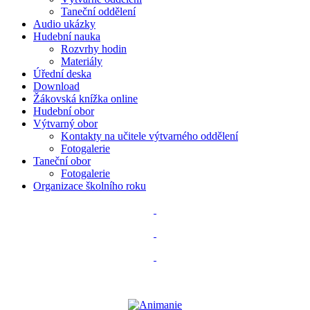
Taneční oddělení
Audio ukázky
Hudební nauka
Rozvrhy hodin
Materiály
Úřední deska
Download
Žákovská knížka online
Hudební obor
Výtvarný obor
Kontakty na učitele výtvarného oddělení
Fotogalerie
Taneční obor
Fotogalerie
Organizace školního roku