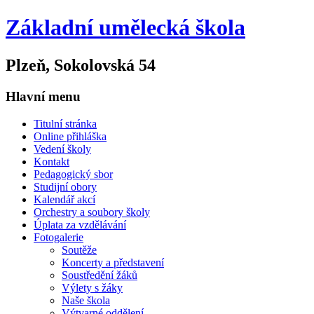
Základní umělecká škola
Plzeň, Sokolovská 54
Hlavní menu
Titulní stránka
Online přihláška
Vedení školy
Kontakt
Pedagogický sbor
Studijní obory
Kalendář akcí
Orchestry a soubory školy
Úplata za vzdělávání
Fotogalerie
Soutěže
Koncerty a představení
Soustředění žáků
Výlety s žáky
Naše škola
Výtvarné oddělení