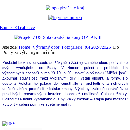
Jste zde:
Home
Výtvarný obor
Fotogalerie
(6) 2024/2025
Do
Prahy za výtvarným uměním
Poslední březnovou sobotu se žákyně a žáci výtvarného oboru podívali se
svými vyučujícími do Prahy. V Národní galerii si prohlédli díla
významných sochařů a malířů 19. a 20. století a výstavu "Mlčící jaro".
Zkoumali souvislosti mezi vybranými díly i vztah obsahu a formy. Po
cestě z Veletržního paláce do Kunsthalle si prohlédli díla některých
umělců také v prostředí městské krajiny. Výlet byl zakončen návštěvou
působivých prostorových instalací japonské umělkyně Chiharu Shioty.
Ocitnout se uvnitř výtvarného díla byl velký zážitek – stejně jako možnost
vytvořit v galerii pomíjivé světelné graffiti.