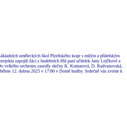
y Základních uměleckých škol Plzeňského kraje s milým a přátelským
rojektu zapojili žáci z hudebních tříd paní učitelek Jany Lejčkové a
Do velkého orchestru zasedly slečny K. Kutnarová, D. Radvanovská,
proběhne 12. dubna 2025 v 17:00 v Domě hudby. Srdečně vás zveme k