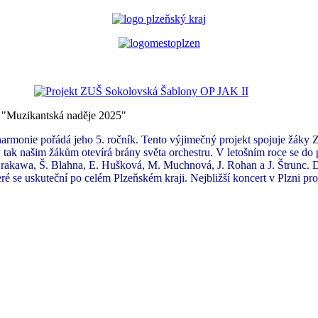
"Muzikantská naděje 2025"
filharmonie pořádá jeho 5. ročník. Tento výjimečný projekt spojuje žák
tak našim žákům otevírá brány světa orchestru. V letošním roce se do p
rakawa, Š. Blahna, E. Hušková, M. Muchnová, J. Rohan a J. Štrunc. 
é se uskuteční po celém Plzeňském kraji. Nejbližší koncert v Plzni 