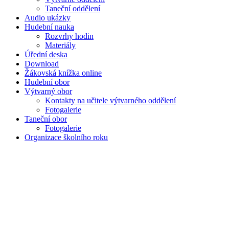
Taneční oddělení
Audio ukázky
Hudební nauka
Rozvrhy hodin
Materiály
Úřední deska
Download
Žákovská knížka online
Hudební obor
Výtvarný obor
Kontakty na učitele výtvarného oddělení
Fotogalerie
Taneční obor
Fotogalerie
Organizace školního roku