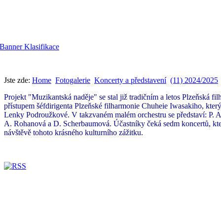
Jste zde:
Home
Fotogalerie
Koncerty a představení
(11) 2024/2025
Projekt "Muzikantská naděje" se stal již tradičním a letos Plzeňská 
přístupem šéfdirigenta Plzeňské filharmonie Chuheie Iwasakiho, který 
Lenky Podroužkové. V takzvaném malém orchestru se představí: P. A
A. Rohanová a D. Scherbaumová. Účastníky čeká sedm koncertů, kter
návštěvě tohoto krásného kulturního zážitku.