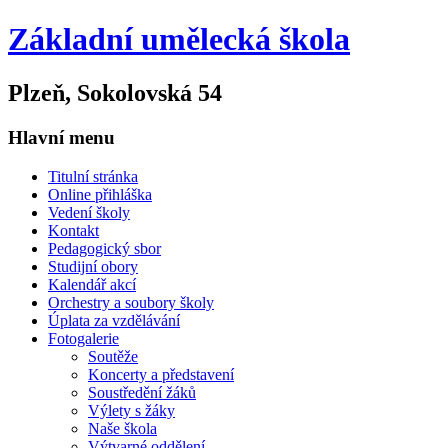
Základní umělecká škola
Plzeň, Sokolovská 54
Hlavní menu
Titulní stránka
Online přihláška
Vedení školy
Kontakt
Pedagogický sbor
Studijní obory
Kalendář akcí
Orchestry a soubory školy
Úplata za vzdělávání
Fotogalerie
Soutěže
Koncerty a představení
Soustředění žáků
Výlety s žáky
Naše škola
Výtvarné oddělení