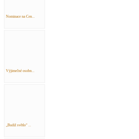
Nominace na Cen...
Výjimečné osobn...
„Budiž světlo“ ...