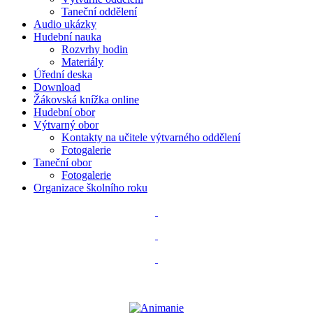
Taneční oddělení
Audio ukázky
Hudební nauka
Rozvrhy hodin
Materiály
Úřední deska
Download
Žákovská knížka online
Hudební obor
Výtvarný obor
Kontakty na učitele výtvarného oddělení
Fotogalerie
Taneční obor
Fotogalerie
Organizace školního roku