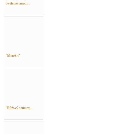
Světelně tanečn...
"MenArt"
"Růžový samuraj...