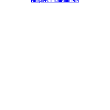
Fotogalerie k nahlédnutí zde: