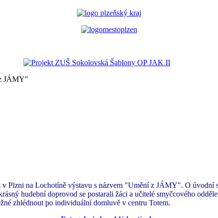
z JÁMY"
m v Plzni na Lochotíně výstavu s názvem "Umění z JÁMY". O úvodní slo
 krásný hudební doprovod se postarali žáci a učitelé smyčcového odděle
možné zhlédnout po individuální domluvě v centru Totem.