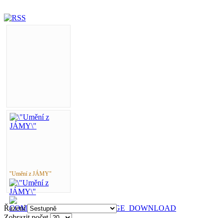
"Umění z JÁMY"
Řazení
Zobrazit počet