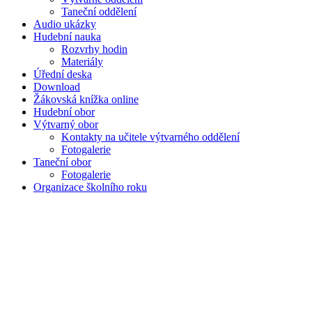
Taneční oddělení
Audio ukázky
Hudební nauka
Rozvrhy hodin
Materiály
Úřední deska
Download
Žákovská knížka online
Hudební obor
Výtvarný obor
Kontakty na učitele výtvarného oddělení
Fotogalerie
Taneční obor
Fotogalerie
Organizace školního roku