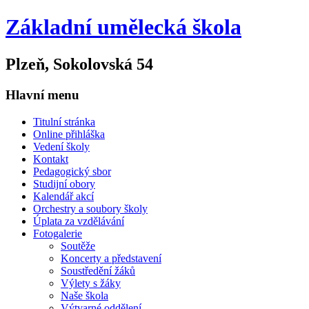
Základní umělecká škola
Plzeň, Sokolovská 54
Hlavní menu
Titulní stránka
Online přihláška
Vedení školy
Kontakt
Pedagogický sbor
Studijní obory
Kalendář akcí
Orchestry a soubory školy
Úplata za vzdělávání
Fotogalerie
Soutěže
Koncerty a představení
Soustředění žáků
Výlety s žáky
Naše škola
Výtvarné oddělení