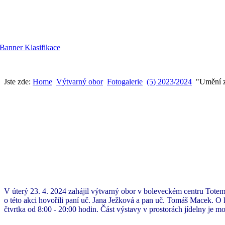
Jste zde:
Home
Výtvarný obor
Fotogalerie
(5) 2023/2024
"Umění 
V úterý 23. 4. 2024 zahájil výtvarný obor v boleveckém centru Tote
o této akci hovořili paní uč. Jana Ježková a pan uč. Tomáš Macek. O
čtvrtka od 8:00 - 20:00 hodin. Část výstavy v prostorách jídelny je 