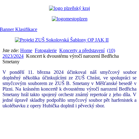
Jste zde:
Home
Fotogalerie
Koncerty a představení
(10)
2023/2024
Koncert k dvoustému výročí narození Bedřicha
Smetany
V pondělí 11. března 2024 účinkoval náš smyčcový soubor
doplněný několika účinkujícími ze ZUŠ Chrást, ve spolupráci se
smyčcovým souborem ze ZUŠ B. Smetany v Měšťanské besedě v
Plzni. Na krásném koncertě k dvoustému výročí narození Bedřicha
Smetany hrál takto spojený orchestr známý repertoár z jeho díla. V
jedné úpravě skladby podpořilo smyčcový soubor pět harfenistek a
ukolébavku z opery Hubička doplnil i pěvecký sbor.