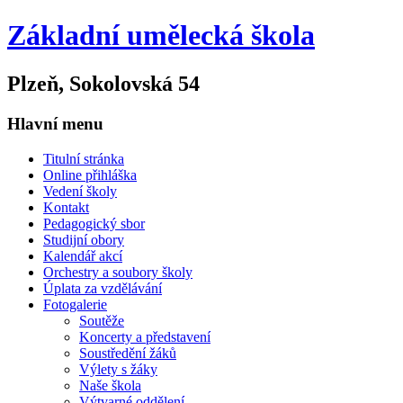
Základní umělecká škola
Plzeň, Sokolovská 54
Hlavní menu
Titulní stránka
Online přihláška
Vedení školy
Kontakt
Pedagogický sbor
Studijní obory
Kalendář akcí
Orchestry a soubory školy
Úplata za vzdělávání
Fotogalerie
Soutěže
Koncerty a představení
Soustředění žáků
Výlety s žáky
Naše škola
Výtvarné oddělení