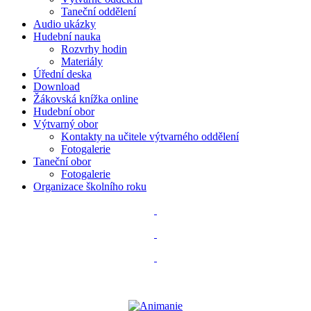
Taneční oddělení
Audio ukázky
Hudební nauka
Rozvrhy hodin
Materiály
Úřední deska
Download
Žákovská knížka online
Hudební obor
Výtvarný obor
Kontakty na učitele výtvarného oddělení
Fotogalerie
Taneční obor
Fotogalerie
Organizace školního roku