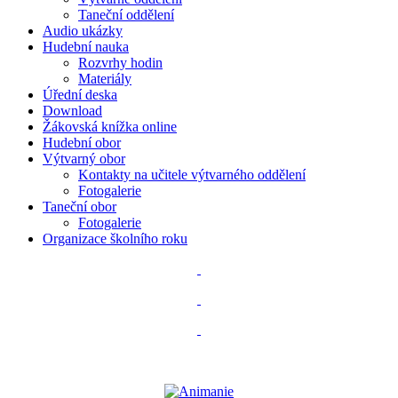
Taneční oddělení
Audio ukázky
Hudební nauka
Rozvrhy hodin
Materiály
Úřední deska
Download
Žákovská knížka online
Hudební obor
Výtvarný obor
Kontakty na učitele výtvarného oddělení
Fotogalerie
Taneční obor
Fotogalerie
Organizace školního roku