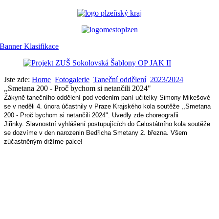
Jste zde:
Home
Fotogalerie
Taneční oddělení
2023/2024
,,Smetana 200 - Proč bychom si netančili 2024"
Žákyně tanečního oddělení pod vedením paní učitelky Simony Mikešové
se v neděli 4. února účastnily v Praze Krajského kola soutěže ,,Smetana
200 - Proč bychom si netančili 2024". Uvedly zde choreografii
Jiřinky. Slavnostní vyhlášení postupujících do Celostátního kola soutěže
se dozvíme v den narozenin Bedřicha Smetany 2. března. Všem
zúčastněným držíme palce!