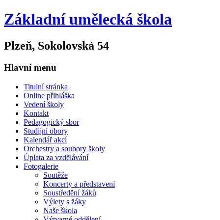
Základní umělecká škola
Plzeň, Sokolovská 54
Hlavní menu
Titulní stránka
Online přihláška
Vedení školy
Kontakt
Pedagogický sbor
Studijní obory
Kalendář akcí
Orchestry a soubory školy
Úplata za vzdělávání
Fotogalerie
Soutěže
Koncerty a představení
Soustředění žáků
Výlety s žáky
Naše škola
Výtvarné oddělení