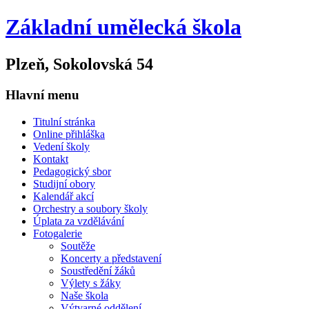
Základní umělecká škola
Plzeň, Sokolovská 54
Hlavní menu
Titulní stránka
Online přihláška
Vedení školy
Kontakt
Pedagogický sbor
Studijní obory
Kalendář akcí
Orchestry a soubory školy
Úplata za vzdělávání
Fotogalerie
Soutěže
Koncerty a představení
Soustředění žáků
Výlety s žáky
Naše škola
Výtvarné oddělení