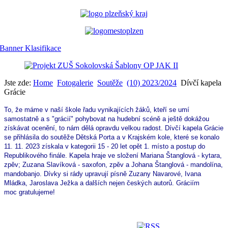
Jste zde:
Home
Fotogalerie
Soutěže
(10) 2023/2024
Dívčí kapela
Grácie
To, že máme v naší škole řadu vynikajících žáků, kteří se umí
samostatně a s "grácií" pohybovat na hudební scéně a ještě dokážou
získávat ocenění, to nám dělá opravdu velkou radost. Dívčí kapela Grácie
se přihlásila do soutěže Dětská Porta a v Krajském kole, které se konalo
11. 11. 2023 získala v kategorii 15 - 20 let opět 1. místo a postup do
Republikového finále. Kapela hraje ve složení Mariana Štanglová - kytara,
zpěv; Zuzana Slavíková - saxofon, zpěv a Johana Štanglová - mandolína,
mandobanjo. Dívky si rády upravují písně Zuzany Navarové, Ivana
Mládka, Jaroslava Ježka a dalších nejen českých autorů. Gráciím
moc
gratulujeme!