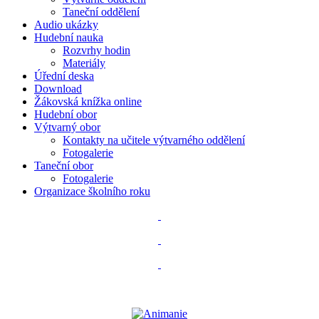
Taneční oddělení
Audio ukázky
Hudební nauka
Rozvrhy hodin
Materiály
Úřední deska
Download
Žákovská knížka online
Hudební obor
Výtvarný obor
Kontakty na učitele výtvarného oddělení
Fotogalerie
Taneční obor
Fotogalerie
Organizace školního roku