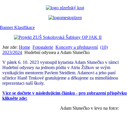
Jste zde:
Home
Fotogalerie
Koncerty a představení
(10)
2023/2024
Hudební odyssea a Adam Slunečko
V pátek 6. 10. 2023 vystoupil kytarista Adam Slunečko v rámci
Hudební odyssey na jednom pódiu v Atriu Žižkov se svým
vynikajícím mentorem Pavlem Steidlem. Adamovi a jeho paní
učitelce Haně Trnkové gratulujeme a děkujeme za mimořádnou
reprezentaci naší školy.
Více se dočtete v následujícím článku - pro zobrazení příspěvku
klikněte zde:
Adam Slunečko v levo na fotce: