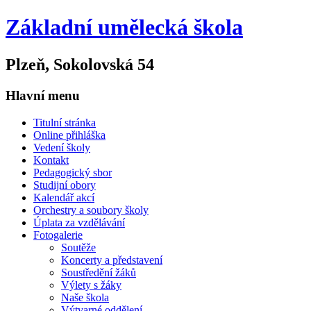
Základní umělecká škola
Plzeň, Sokolovská 54
Hlavní menu
Titulní stránka
Online přihláška
Vedení školy
Kontakt
Pedagogický sbor
Studijní obory
Kalendář akcí
Orchestry a soubory školy
Úplata za vzdělávání
Fotogalerie
Soutěže
Koncerty a představení
Soustředění žáků
Výlety s žáky
Naše škola
Výtvarné oddělení