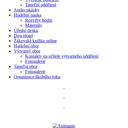
Taneční oddělení
Audio ukázky
Hudební nauka
Rozvrhy hodin
Materiály
Úřední deska
Download
Žákovská knížka online
Hudební obor
Výtvarný obor
Kontakty na učitele výtvarného oddělení
Fotogalerie
Taneční obor
Fotogalerie
Organizace školního roku