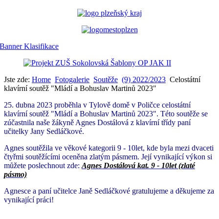
Jste zde:
Home
Fotogalerie
Soutěže
(9) 2022/2023
Celostátní
klavírní soutěž "Mládí a Bohuslav Martinů 2023"
25. dubna 2023 proběhla v Tylově domě v Poličce celostátní
klavírní soutěž "Mládí a Bohuslav Martinů 2023".
Této soutěže se
zúčastnila naše žákyně Agnes Dostálová z klavírní třídy paní
učitelky Jany Sedláčkové.
Agnes soutěžila ve věkové kategorii 9 - 10let, kde byla mezi dvaceti
čtyřmi soutěžícími oceněna zlatým pásmem. Její vynikající výkon si
můžete poslechnout zde:
Agnes Dostálová kat. 9 - 10let (zlaté
pásmo)
Agnesce a paní učitelce Janě Sedláčkové gratulujeme a děkujeme za
vynikající práci!