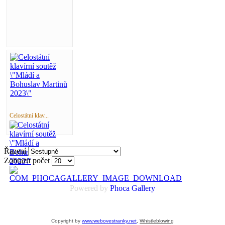
Celostátní klav...
Řazení
Zobrazit počet
Powered by
Phoca
Gallery
Copyright by
www.webovestranky.net
,
Whistleblowing