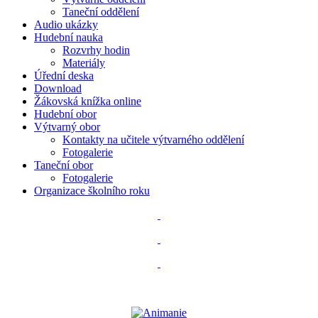
Taneční oddělení
Audio ukázky
Hudební nauka
Rozvrhy hodin
Materiály
Úřední deska
Download
Žákovská knížka online
Hudební obor
Výtvarný obor
Kontakty na učitele výtvarného oddělení
Fotogalerie
Taneční obor
Fotogalerie
Organizace školního roku