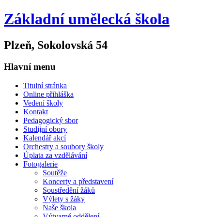
Základní umělecká škola
Plzeň, Sokolovská 54
Hlavní menu
Titulní stránka
Online přihláška
Vedení školy
Kontakt
Pedagogický sbor
Studijní obory
Kalendář akcí
Orchestry a soubory školy
Úplata za vzdělávání
Fotogalerie
Soutěže
Koncerty a představení
Soustředění žáků
Výlety s žáky
Naše škola
Výtvarné oddělení