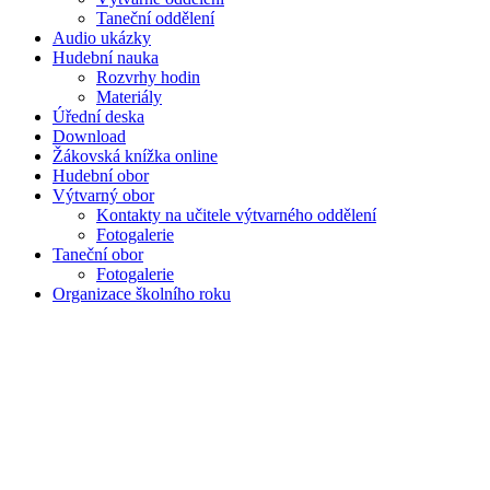
Taneční oddělení
Audio ukázky
Hudební nauka
Rozvrhy hodin
Materiály
Úřední deska
Download
Žákovská knížka online
Hudební obor
Výtvarný obor
Kontakty na učitele výtvarného oddělení
Fotogalerie
Taneční obor
Fotogalerie
Organizace školního roku