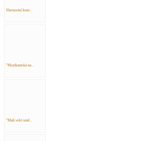
Slavnostní konc...
"Muzikantská na...
"Malí velcí umě...