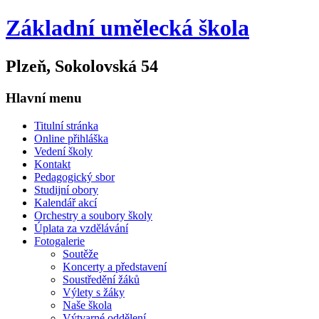
Základní umělecká škola
Plzeň, Sokolovská 54
Hlavní menu
Titulní stránka
Online přihláška
Vedení školy
Kontakt
Pedagogický sbor
Studijní obory
Kalendář akcí
Orchestry a soubory školy
Úplata za vzdělávání
Fotogalerie
Soutěže
Koncerty a představení
Soustředění žáků
Výlety s žáky
Naše škola
Výtvarné oddělení