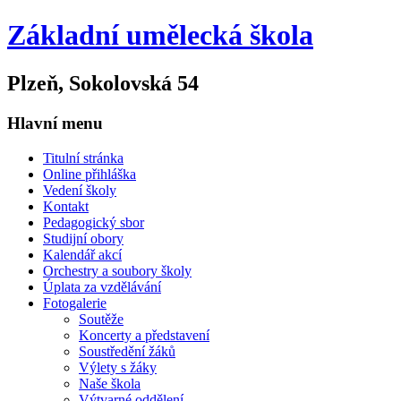
Základní umělecká škola
Plzeň, Sokolovská 54
Hlavní menu
Titulní stránka
Online přihláška
Vedení školy
Kontakt
Pedagogický sbor
Studijní obory
Kalendář akcí
Orchestry a soubory školy
Úplata za vzdělávání
Fotogalerie
Soutěže
Koncerty a představení
Soustředění žáků
Výlety s žáky
Naše škola
Výtvarné oddělení