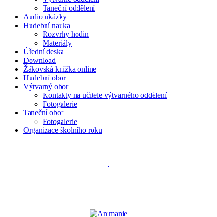
Taneční oddělení
Audio ukázky
Hudební nauka
Rozvrhy hodin
Materiály
Úřední deska
Download
Žákovská knížka online
Hudební obor
Výtvarný obor
Kontakty na učitele výtvarného oddělení
Fotogalerie
Taneční obor
Fotogalerie
Organizace školního roku