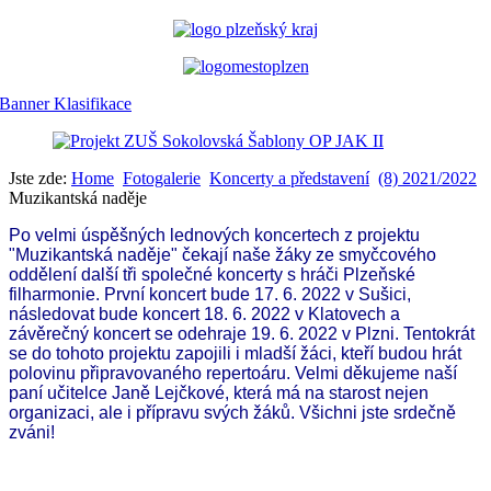
Jste zde:
Home
Fotogalerie
Koncerty a představení
(8) 2021/2022
Muzikantská naděje
Po velmi úspěšných lednových koncertech
z projektu
"Muzikantská naděje"
čekají naše žáky ze smyčcového
oddělení další tři společné koncerty s hráči Plzeňské
filharmonie. První koncert bude 17. 6. 2022 v Sušici,
následovat bude koncert 18. 6. 2022 v Klatovech a
závěrečný koncert se odehraje 19. 6. 2022 v Plzni. Tentokrát
se do tohoto projektu zapojili i mladší žáci, kteří budou hrát
polovinu připravovaného repertoáru. Velmi děkujeme naší
paní učitelce Janě Lejčkové, která má na starost nejen
organizaci, ale i přípravu svých žáků. Všichni jste srdečně
zváni!