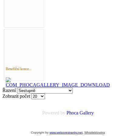
Benefiční konce...
Řazení
Zobrazit počet
Powered by
Phoca
Gallery
Copyright by
www.webovestranky.net
,
Whistleblowing