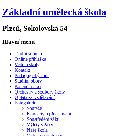
Základní umělecká škola
Plzeň, Sokolovská 54
Hlavní menu
Titulní stránka
Online přihláška
Vedení školy
Kontakt
Pedagogický sbor
Studijní obory
Kalendář akcí
Orchestry a soubory školy
Úplata za vzdělávání
Fotogalerie
Soutěže
Koncerty a představení
Soustředění žáků
Výlety s žáky
Naše škola
Výtvarné oddělení