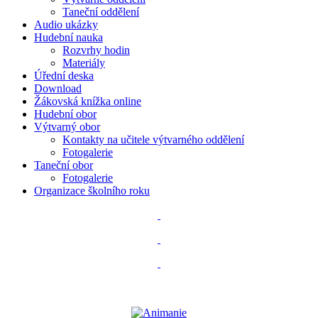
Taneční oddělení
Audio ukázky
Hudební nauka
Rozvrhy hodin
Materiály
Úřední deska
Download
Žákovská knížka online
Hudební obor
Výtvarný obor
Kontakty na učitele výtvarného oddělení
Fotogalerie
Taneční obor
Fotogalerie
Organizace školního roku