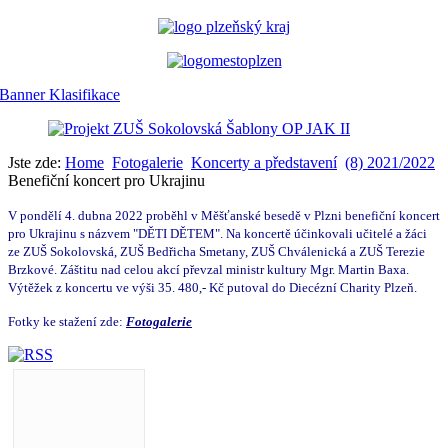
Jste zde:
Home
Fotogalerie
Koncerty a představení
(8) 2021/2022
Benefiční koncert pro Ukrajinu
V pondělí 4. dubna 2022 proběhl v Měšťanské besedě v Plzni benefiční koncert
pro Ukrajinu s názvem "DĚTI DĚTEM". Na koncertě účinkovali učitelé a žáci
ze ZUŠ Sokolovská, ZUŠ Bedřicha Smetany, ZUŠ Chválenická a ZUŠ Terezie
Brzkové. Záštitu nad celou akcí převzal ministr kultury Mgr. Martin Baxa.
Výtěžek z koncertu ve výši 35. 480,- Kč putoval do Diecézní Charity Plzeň.
Fotky ke stažení zde:
Fotogalerie