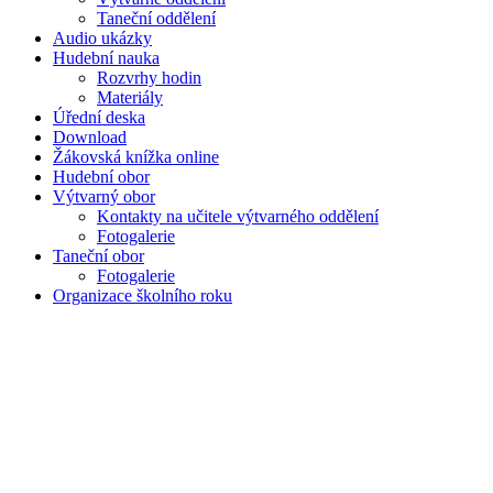
Taneční oddělení
Audio ukázky
Hudební nauka
Rozvrhy hodin
Materiály
Úřední deska
Download
Žákovská knížka online
Hudební obor
Výtvarný obor
Kontakty na učitele výtvarného oddělení
Fotogalerie
Taneční obor
Fotogalerie
Organizace školního roku