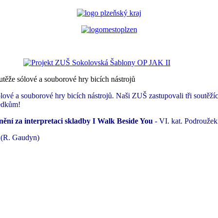
utěže sólové a souborové hry bicích nástrojů
ové a souborové hry bicích nástrojů. Naši ZUŠ zastupovali tři soutěží
ledkům!
enění za interpretaci skladby I Walk Beside You
- VI. kat. Podroužek
h (R. Gaudyn)