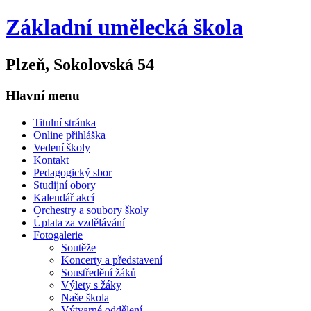
Základní umělecká škola
Plzeň, Sokolovská 54
Hlavní menu
Titulní stránka
Online přihláška
Vedení školy
Kontakt
Pedagogický sbor
Studijní obory
Kalendář akcí
Orchestry a soubory školy
Úplata za vzdělávání
Fotogalerie
Soutěže
Koncerty a představení
Soustředění žáků
Výlety s žáky
Naše škola
Výtvarné oddělení