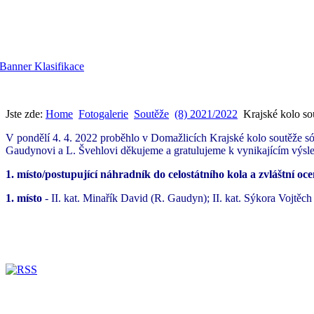
Jste zde:
Home
Fotogalerie
Soutěže
(8) 2021/2022
Krajské kolo so
V pondělí 4. 4. 2022 proběhlo v Domažlicích Krajské kolo soutěže sól
Gaudynovi a L. Švehlovi děkujeme a gratulujeme k vynikajícím výs
1. místo/postupující náhradník do celostátního kola a zvláštní oc
1. místo
- II. kat. Minařík David (R. Gaudyn); II. kat. Sýkora Vojtěc