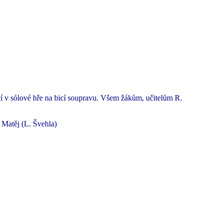
cí v sólové hře na bicí soupravu. Všem žákům, učitelům R.
 Matěj (L. Švehla)