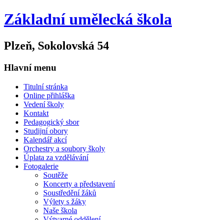
Základní umělecká škola
Plzeň, Sokolovská 54
Hlavní menu
Titulní stránka
Online přihláška
Vedení školy
Kontakt
Pedagogický sbor
Studijní obory
Kalendář akcí
Orchestry a soubory školy
Úplata za vzdělávání
Fotogalerie
Soutěže
Koncerty a představení
Soustředění žáků
Výlety s žáky
Naše škola
Výtvarné oddělení