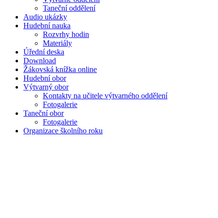
Taneční oddělení
Audio ukázky
Hudební nauka
Rozvrhy hodin
Materiály
Úřední deska
Download
Žákovská knížka online
Hudební obor
Výtvarný obor
Kontakty na učitele výtvarného oddělení
Fotogalerie
Taneční obor
Fotogalerie
Organizace školního roku