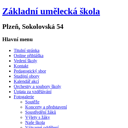
Základní umělecká škola
Plzeň, Sokolovská 54
Hlavní menu
Titulní stránka
Online přihláška
Vedení školy
Kontakt
Pedagogický sbor
Studijní obory
Kalendář akcí
Orchestry a soubory školy
Úplata za vzdělávání
Fotogalerie
Soutěže
Koncerty a představení
Soustředění žáků
Výlety s žáky
Naše škola
Výtvarné oddělení