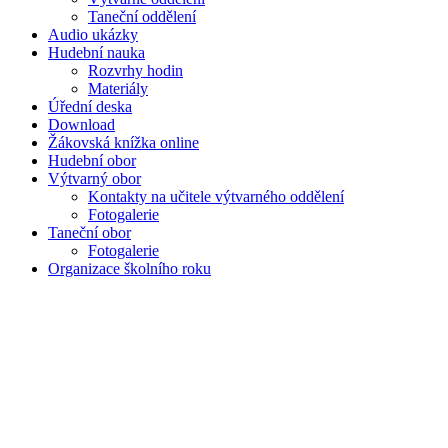
Taneční oddělení
Audio ukázky
Hudební nauka
Rozvrhy hodin
Materiály
Úřední deska
Download
Žákovská knížka online
Hudební obor
Výtvarný obor
Kontakty na učitele výtvarného oddělení
Fotogalerie
Taneční obor
Fotogalerie
Organizace školního roku