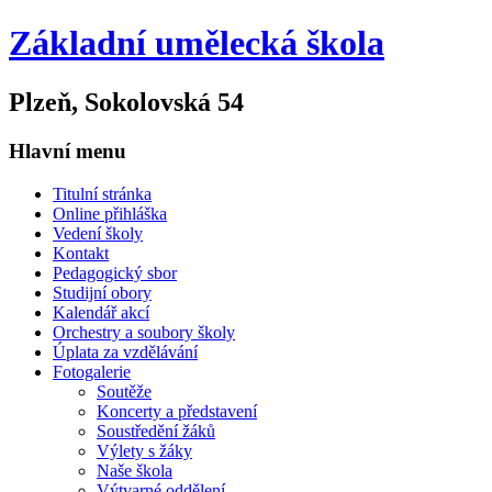
Základní umělecká škola
Plzeň, Sokolovská 54
Hlavní menu
Titulní stránka
Online přihláška
Vedení školy
Kontakt
Pedagogický sbor
Studijní obory
Kalendář akcí
Orchestry a soubory školy
Úplata za vzdělávání
Fotogalerie
Soutěže
Koncerty a představení
Soustředění žáků
Výlety s žáky
Naše škola
Výtvarné oddělení