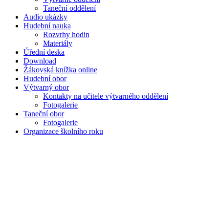
Taneční oddělení
Audio ukázky
Hudební nauka
Rozvrhy hodin
Materiály
Úřední deska
Download
Žákovská knížka online
Hudební obor
Výtvarný obor
Kontakty na učitele výtvarného oddělení
Fotogalerie
Taneční obor
Fotogalerie
Organizace školního roku