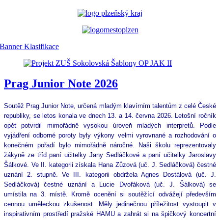
Prag Junior Note 2026
Soutěž Prag Junior Note, určená mladým klavírním talentům z celé České 
republiky, se letos konala ve dnech 13. a 14. června 2026. Letošní ročník 
opět potvrdil mimořádně vysokou úroveň mladých interpretů. Podle 
vyjádření odborné poroty byly výkony velmi vyrovnané a rozhodování o 
konečném pořadí bylo mimořádně náročné. Naši školu reprezentovaly 
žákyně ze tříd paní učitelky Jany Sedláčkové a paní učitelky Jaroslavy 
Šálkové. Ve II. kategorii získala Hana Zůzová (uč. J. Sedláčková) čestné 
uznání 2. stupně. Ve III. kategorii obdržela Agnes Dostálová (uč. J. 
Sedláčková) čestné uznání a Lucie Dvořáková (uč. J. Šálková) se 
umístila na 3. místě. Kromě ocenění si soutěžící odvážejí především 
cennou uměleckou zkušenost. Měly jedinečnou příležitost vystoupit v 
inspirativním prostředí pražské HAMU a zahrát si na špičkový koncertní 