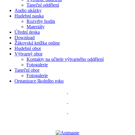
Taneční oddělení
Audio ukázky
Hudební nauka
Rozvrhy hodin
Materiály
Úřední deska
Download
Žákovská knížka online
Hudební obor
Výtvarný obor
Kontakty na učitele výtvarného oddělení
Fotogalerie
Taneční obor
Fotogalerie
Organizace školního roku