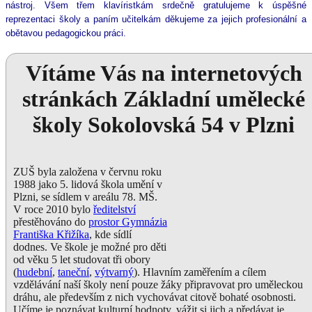
nástroj. Všem třem klavíristkám srdečně gratulujeme k úspěšné 
reprezentaci školy a paním učitelkám děkujeme za jejich profesionální a 
obětavou pedagogickou práci.
Vítáme Vás na internetových
stránkách Základní umělecké
školy Sokolovská 54 v Plzni
ZUŠ byla založena v červnu roku
1988 jako 5. lidová škola umění v
Plzni, se sídlem v areálu 78. MŠ.
V roce 2010 bylo
ředitelství
přestěhováno do
prostor Gymnázia
Františka Křižíka
, kde sídlí
dodnes. Ve škole je možné pro děti
od věku 5 let studovat tři obory
(
hudební
,
taneční
,
výtvarný
). Hlavním zaměřením a cílem
vzdělávání naší školy není pouze žáky připravovat pro uměleckou
dráhu, ale především z nich vychovávat citově bohaté osobnosti.
Učíme je poznávat kulturní hodnoty, vážit si jich a předávat je