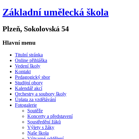
Základní umělecká škola
Plzeň, Sokolovská 54
Hlavní menu
Titulní stránka
Online přihláška
Vedení školy
Kontakt
Pedagogický sbor
Studijní obory
Kalendář akcí
Orchestry a soubory školy
Úplata za vzdělávání
Fotogalerie
Soutěže
Koncerty a představení
Soustředění žáků
Výlety s žáky
Naše škola
Výtvarné oddělení