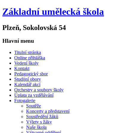
Základní umělecká škola
Plzeň, Sokolovská 54
Hlavní menu
Titulní stránka
Online přihláška
Vedení školy
Kontakt
Pedagogický sbor
Studijní obory
Kalendář akcí
Orchestry a soubory školy
Úplata za vzdělávání
Fotogalerie
Soutěže
Koncerty a představení
Soustředění žáků
Výlety s žáky
Naše škola
Výtvarné oddělení