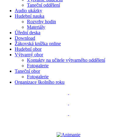
Taneční oddělení
Audio ukázky
Hudební nauka
Rozvrhy hodin
Materiály
Úřední deska
Download
Žákovská knížka online
Hudební obor
Výtvarný obor
Kontakty na učitele výtvarného oddělení
Fotogalerie
Taneční obor
Fotogalerie
Organizace školního roku