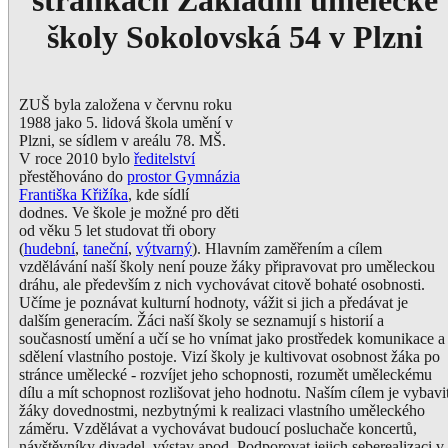
stránkách Základní umělecké
školy Sokolovská 54 v Plzni
ZUŠ byla založena v červnu roku
1988 jako 5. lidová škola umění v
Plzni, se sídlem v areálu 78. MŠ.
V roce 2010 bylo
ředitelství
přestěhováno do
prostor Gymnázia
Františka Křižíka
, kde sídlí
dodnes. Ve škole je možné pro děti
od věku 5 let studovat tři obory
(
hudební
,
taneční
,
výtvarný
). Hlavním zaměřením a cílem
vzdělávání naší školy není pouze žáky připravovat pro uměleckou
dráhu, ale především z nich vychovávat citově bohaté osobnosti.
Učíme je poznávat kulturní hodnoty, vážit si jich a předávat je
dalším generacím. Žáci naší školy se seznamují s historií a
současností umění a učí se ho vnímat jako prostředek komunikace a
sdělení vlastního postoje. Vizí školy je kultivovat osobnost žáka po
stránce umělecké - rozvíjet jeho schopnosti, rozumět uměleckému
dílu a mít schopnost rozlišovat jeho hodnotu. Naším cílem je vybavi
žáky dovednostmi, nezbytnými k realizaci vlastního uměleckého
záměru. Vzdělávat a vychovávat budoucí posluchače koncertů,
návštěvníky divadel, výstav apod. Podporovat jejich seberealizaci v