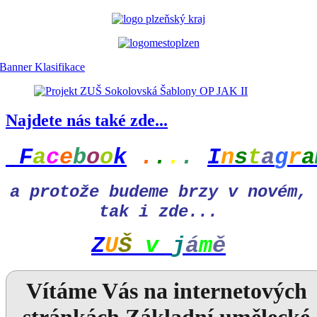
Najdete nás také zde...
F
a
c
e
b
o
o
k
.
.
.
.
I
n
s
t
a
g
r
a
a protože budeme brzy v novém,
tak i zde...
Z
U
Š
v
j
á
m
ě
Vítáme Vás na internetových