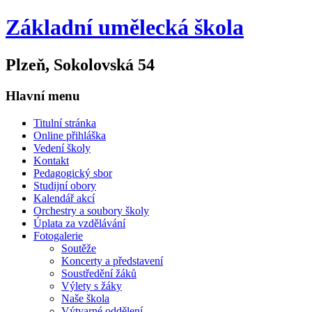
Základní umělecká škola
Plzeň, Sokolovská 54
Hlavní menu
Titulní stránka
Online přihláška
Vedení školy
Kontakt
Pedagogický sbor
Studijní obory
Kalendář akcí
Orchestry a soubory školy
Úplata za vzdělávání
Fotogalerie
Soutěže
Koncerty a představení
Soustředění žáků
Výlety s žáky
Naše škola
Výtvarné oddělení