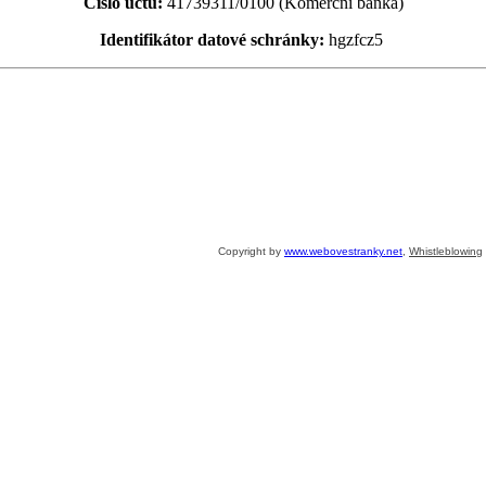
Číslo účtu:
41739311/0100 (Komerční banka)
Identifikátor datové schránky:
hgzfcz5
Copyright by
www.webovestranky.net
,
Whistleblowing