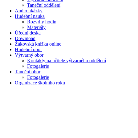
Taneční oddělení
Audio ukázky
Hudební nauka
Rozvrhy hodin
Materiály
Úřední deska
Download
Žákovská knížka online
Hudební obor
Výtvarný obor
Kontakty na učitele výtvarného oddělení
Fotogalerie
Taneční obor
Fotogalerie
Organizace školního roku